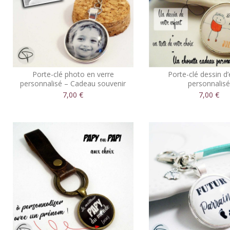
Porte-clé photo en verre
Porte-clé dessin d
personnalisé – Cadeau souvenir
personnalis
familial
7,00 €
7,00 €