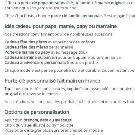
Offrir un
porte-clé papa personnalisé
, un
porte-clé mamie original
ou un
souvenir que l’on garde toujours sur soi.
Chez Chat Pristy, chaque
porte-clé famille personnalisé
est imaginé com
Idée cadeau pour papa, mamie, papy ou marraine
Nos créations conviennent pour de nombreuses occasions :
Cadeau fête des pères
avec prénom des enfants
Cadeau fête des mères
personnalisé
Porte-clé mamie ou papy
avec message doux
Cadeau marraine ou parrain
pour un baptême ou une annonce
Cadeau anniversaire personnalisé
pour un proche
Chaque modèle est pensé pour être utile et durable, tout en restant per
Porte-clé personnalisé fait main en France
Tous nos porte-clés sont illustrés, imprimés ou assemblés artisanaleme
original
qui traverse le temps.
Nos créations ne sont pas des produits publicitaires ni des articles fa
Options de personnalisation
Ajout d’un
prénom, date ou message
Choix du visuel illustré ou symbolique
Possibilité d’intégrer plusieurs prénoms selon modèle