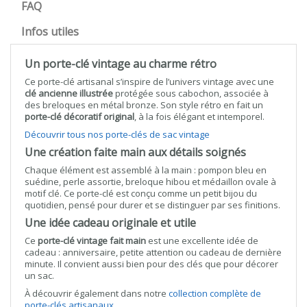
FAQ
Infos utiles
Un porte-clé vintage au charme rétro
Ce porte-clé artisanal s’inspire de l’univers vintage avec une
clé ancienne illustrée
protégée sous cabochon, associée à
des breloques en métal bronze. Son style rétro en fait un
porte-clé décoratif original
, à la fois élégant et intemporel.
Découvrir tous nos porte-clés de sac vintage
Une création faite main aux détails soignés
Chaque élément est assemblé à la main : pompon bleu en
suédine, perle assortie, breloque hibou et médaillon ovale à
motif clé. Ce porte-clé est conçu comme un petit bijou du
quotidien, pensé pour durer et se distinguer par ses finitions.
Une idée cadeau originale et utile
Ce
porte-clé vintage fait main
est une excellente idée de
cadeau : anniversaire, petite attention ou cadeau de dernière
minute. Il convient aussi bien pour des clés que pour décorer
un sac.
À découvrir également dans notre
collection complète de
porte-clés artisanaux.