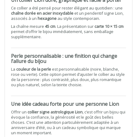
Un collier Lion doré, graphique et facile à porter
Ce collier a été pensé pour rester élégant au quotidien : une
chaîne dorée en acier inoxydable
et un pendentif signe Lion,
associés à un
hexagone
au style contemporain.
La chaîne mesure
45 cm
. La présentation sur
carte 10 × 15 cm
permet d’offrir le bijou immédiatement, sans emballage
supplémentaire.
Perle personnalisable : une finition qui change
l’allure du bijou
La
couleur de la perle
est personnalisable (noire, blanche,
rose ou verte). Cette option permet d’ajuster le collier au style
de la personne : plus contrasté, plus doux, plus romantique
ou plus naturel, selon la teinte choisie.
Une idée cadeau forte pour une personne Lion
Offrir un
collier signe astrologique Lion
, c’est offrir un bijou qui
évoque la confiance, la générosité et le goût des belles
choses. C’est une attention particulièrement adaptée à un
anniversaire d’été, ou à un cadeau symbolique qui marque
un moment important.