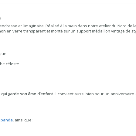
e
endresse et l’imaginaire. Réalisé à la main dans notre atelier du Nord de la
hon en verre transparent et monté sur un support médaillon vintage de s
oque
che céleste
qui garde son âme d’enfant
. Il convient aussi bien pour un anniversair
u panda
, ainsi que :