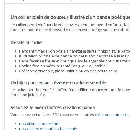
Un collier plein de douceur illustré d’un panda poétiqu
Ce
collier pendentif panda
vous invite à renouer avec l’enfance, la t
tout en rondeur et en finesse. Le dessin est protégé sous un caboc
Détails du collier
Pendentif médaillon ovale en métal argenté, finition style bar
Illustration originale de panda noir et blanc, dessinée à la main
Perle facettée bleue et breloque étoile argentée pour une tou
Chaîne fine en métal argenté, longueur ajustable
Création artisanale,
pièce unique
ou en très petite série
Un bijou pour enfant rêveuse ou adulte sensible
Ce collier panda peut être offert à une
fillette douce
ou une
femme 
dans une jolie boîte.
Associez-le avec d’autres créations panda
Vous aimez cet univers ? Découvrez nos autres
créations autour d
nos bijoux pour enfant
nos colliers et sautoirs faits main