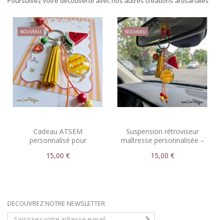
Poursuivez votre découverte avec nos autres créations artisanales
NOUVEAU
NOUVEAU
Cadeau ATSEM
Suspension rétroviseur
personnalisé pour
maîtresse personnalisée –
rétroviseur de voiture –
Cadeau Super Maîtresse
15,00 €
15,00 €
Suspension Super ATSEM
DECOUVREZ NOTRE NEWSLETTER