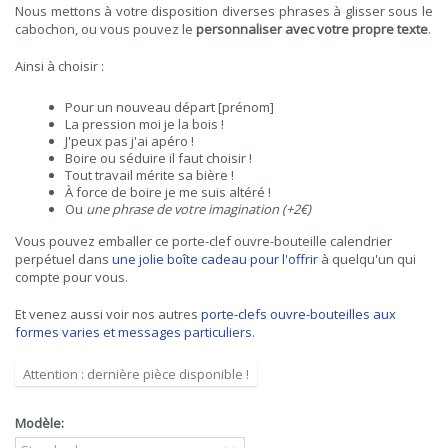
Nous mettons à votre disposition diverses phrases à glisser sous le
cabochon, ou vous pouvez le
personnaliser avec votre propre texte
.
Ainsi à choisir :
Pour un nouveau départ [prénom]
La pression moi je la bois !
J'peux pas j'ai apéro !
Boire ou séduire il faut choisir !
Tout travail mérite sa bière !
À force de boire je me suis altéré !
Ou
une phrase de votre imagination (+2€)
Vous pouvez emballer ce porte-clef ouvre-bouteille calendrier
perpétuel dans
une jolie boîte cadeau pour l'offrir
à quelqu'un qui
compte pour vous.
Et venez aussi voir nos autres
porte-clefs ouvre-bouteilles aux
formes varies et messages particuliers
.
Attention : dernière pièce disponible !
Modèle: