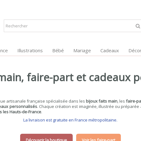
ance
Illustrations
Bébé
Mariage
Cadeaux
Décor
 main, faire-part et cadeaux 
que artisanale française spécialisée dans les
bijoux faits main
, les
faire-p
eaux personnalisés
. Chaque création est imaginée, illustrée ou préparée
ns les Hauts-de-France
.
La livraison est gratuite en France métropolitaine.
Découvrir la boutique
Voir les faire-part