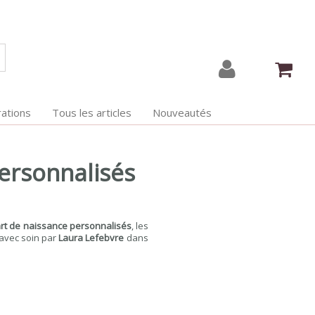
ations
Tous les articles
Nouveautés
personnalisés
art de naissance personnalisés
, les
 avec soin par
Laura Lefebvre
dans