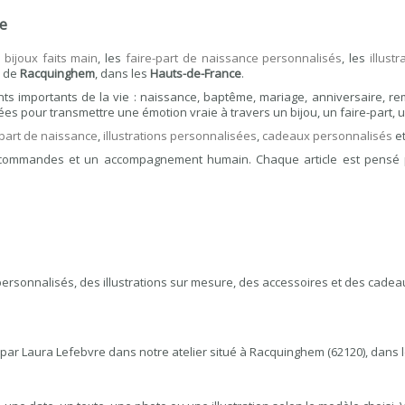
ce
s
bijoux faits main
, les
faire-part de naissance personnalisés
, les
illust
r de
Racquinghem
, dans les
Hauts-de-France
.
 importants de la vie : naissance, baptême, mariage, anniversaire, reme
s pour transmettre une émotion vraie à travers un bijou, un faire-part, un
-part de naissance
,
illustrations personnalisées
,
cadeaux personnalisés
e
des commandes et un accompagnement humain. Chaque article est pensé
 personnalisés, des illustrations sur mesure, des accessoires et des cade
 par Laura Lefebvre dans notre atelier situé à Racquinghem (62120), dans 