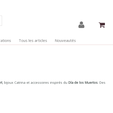
ations
Tous les articles
Nouveautés
rt
, bijoux Catrina et accessoires inspirés du
Día de los Muertos
. Des