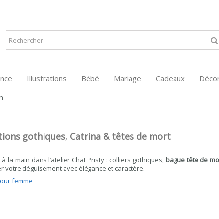
ance
Illustrations
Bébé
Mariage
Cadeaux
Décor
en
ions gothiques, Catrina & têtes de mort
s à la main dans l’atelier Chat Pristy : colliers gothiques,
bague tête de mo
er votre déguisement avec élégance et caractère.
 pour femme