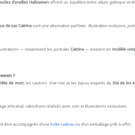
ucles d’oreilles Halloween
offrent un équilibre entre allure gothique et é
oux de sac Catrina
sont une alternative parfaite : illustration exclusive, p
llustrations — notamment les portraits
Catrina
— existent en
modèle uni
oween ?
tête de mort
, les sautoirs chat noir et les bijoux inspirés du
Día de los 
tage artisanal, cabochons réalisés avec soin et illustrations exclusives.
ent être accompagnés d’une
boîte cadeau
ou d’un emballage prêt à offrir.