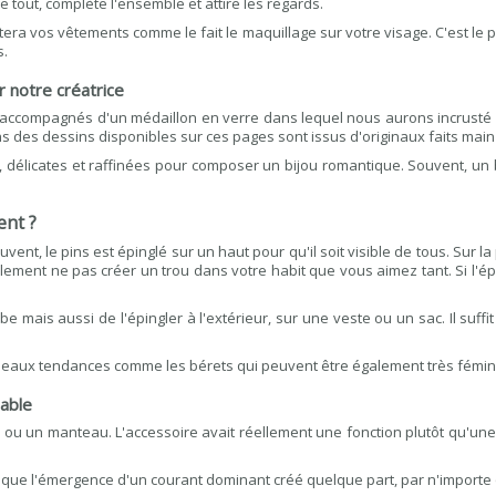
e tout, complète l'ensemble et attire les regards.
era vos vêtements comme le fait le maquillage sur votre visage.
C'est le 
s.
r notre créatrice
accompagnés d'un médaillon en verre dans lequel nous aurons incrusté un d
 des dessins disponibles sur ces pages sont issus d'originaux faits main 
 délicates et raffinées pour composer un bijou romantique. Souvent, un b
ent ?
t, le pins est épinglé sur un haut pour qu'il soit visible de tous. Sur la p
ent ne pas créer un trou dans votre habit que vous aimez tant. Si l'éping
be mais aussi de l'épingler à l'extérieur, sur une veste ou un sac. Il suffi
chapeaux tendances comme les bérets qui peuvent être également très fémin
sable
 ou un manteau. L'accessoire avait réellement une fonction plutôt qu'une 
t que l'émergence d'un courant dominant créé quelque part, par n'importe 