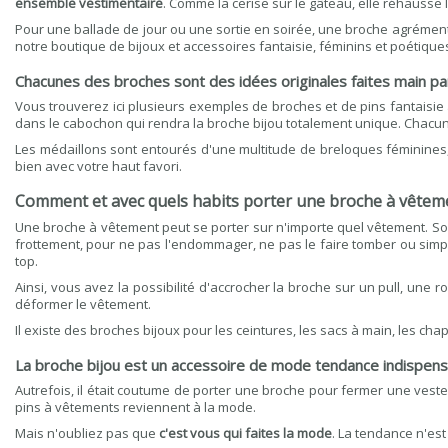
ensemble vestimentaire
. Comme la cerise sur le gâteau, elle réhausse l
Pour une ballade de jour ou une sortie en soirée, une broche agrément
notre boutique de bijoux et accessoires fantaisie, féminins et poétique
Chacunes des broches sont des idées originales faites main pa
Vous trouverez ici plusieurs exemples de broches et de pins fantaisie 
dans le cabochon qui rendra la broche bijou totalement unique. Chacuns
Les médaillons sont entourés d'une multitude de breloques féminines,
bien avec votre haut favori.
Comment et avec quels habits porter une broche à vêtem
Une broche à vêtement peut se porter sur n'importe quel vêtement. Souven
frottement, pour ne pas l'endommager, ne pas le faire tomber ou simplem
top.
Ainsi, vous avez la possibilité d'accrocher la broche sur un pull, une ro
déformer le vêtement.
Il existe des broches bijoux pour les ceintures, les sacs à main, les 
La broche bijou est un accessoire de mode tendance indispen
Autrefois, il était coutume de porter une broche pour fermer une veste
pins à vêtements reviennent à la mode.
Mais n'oubliez pas que
c'est vous qui faites la mode
. La tendance n'es