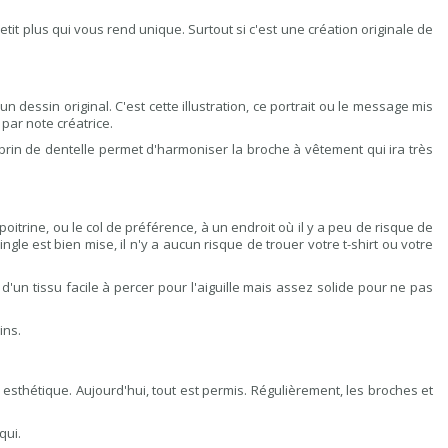
petit plus qui vous rend unique
. Surtout si c'est une création originale de
essin original. C'est cette illustration, ce portrait ou le message mis
par note créatrice.
rin de dentelle permet d'harmoniser la broche à vêtement qui ira très
oitrine, ou le col de préférence, à un endroit où il y a peu de risque de
le est bien mise, il n'y a aucun risque de trouer votre t-shirt ou votre
t d'un tissu facile à percer pour l'aiguille mais assez solide pour ne pas
ins.
esthétique. Aujourd'hui, tout est permis. Régulièrement, les broches et
qui.