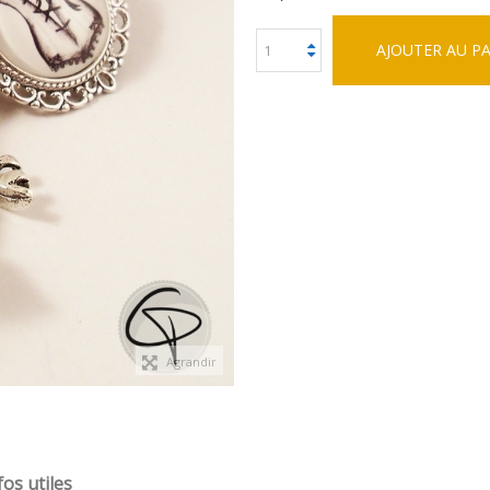
AJOUTER AU P
Agrandir
fos utiles