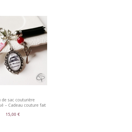
u de sac couturière
sé – Cadeau couture fait
main
15,00 €