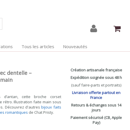
ations
Tous les articles
Nouveautés
Création artisanale française
ec dentelle –
Expédition soignée sous 48 h
t main
(sauf faire-parts et portraits)
Livraison offerte partout en
 d’antan, cette broche corset
France
 rétro. Illustration faite main sous
Retours & échanges sous 14
és. Découvrez d'autres
bijoux faits
jours
es romantiques
de Chat Pristy.
Paiement sécurisé (CB, Apple
Pay)