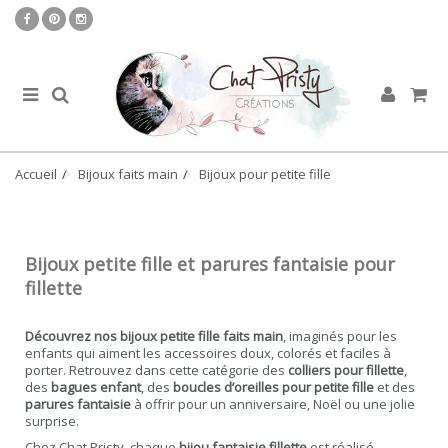
Accueil
Bijoux faits main
Bijoux pour petite fille
Bijoux petite fille et parures fantaisie pour
fillette
Découvrez nos bijoux petite fille faits main
, imaginés pour les
enfants qui aiment les accessoires doux, colorés et faciles à
porter. Retrouvez dans cette catégorie des
colliers pour fillette
,
des
bagues enfant
, des
boucles d’oreilles pour petite fille
et des
parures fantaisie
à offrir pour un anniversaire, Noël ou une jolie
surprise.
Chez Chat Pristy, chaque
bijou fantaisie fillette
est réalisé