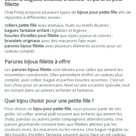
fillette
Chat Pristy propose plusieurs types de
bijoux pour petite fille
afin de
répondre à différentes envies :
colliers petite fille
avec animaux, fruits ou motifs illustrés ;
bagues fantaisie enfant
réglables et légères ;
boucles d’oreilles pour fillette
aux styles joyeux et colorés ;
bracelets originaux
avec des macarons faits main ;
parures bijoux fillette
avec plusieurs éléments assortis pour un
cadeau complet.
Parures bijoux fillette à offrir
Les
parures bijoux fillette
sont idéales pour celles qui aiment les
ensembles coordonnés. Elles permettent d’offrir un cadeau plus
complet, avec collier, bague et parfois boucles assorties. C’est un
bon choix pour un anniversaire, Noël ou une occasion spéciale, tout
en restant dans un univers enfantin et fantaisie.
Quel bijou choisir pour une petite fille ?
Pour choisir un
bijou pour petite fille
, vous pouvez partir de ses
goûts. Un collier animal plaît souvent aux enfants qui aiment les
chats, pandas ou autres petits compagnons attendrissants. Une
parure gourmande convient bien aux fillettes attirées par les
couleurs vives, les macarons ou les cerises. Une bague réglable ou
des boucles d’oreilles fantaisie peuvent aussi faire un joli cadeau