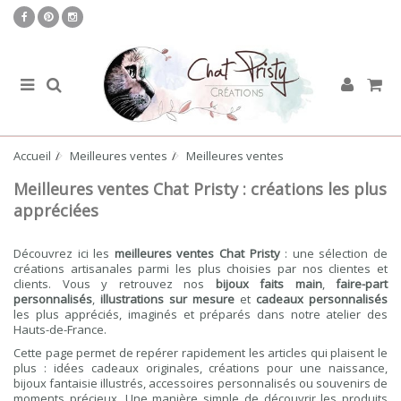
Accueil
Meilleures ventes
Meilleures ventes
Meilleures ventes Chat Pristy : créations les plus
appréciées
Découvrez ici les
meilleures ventes Chat Pristy
: une sélection de
créations artisanales parmi les plus choisies par nos clientes et
clients. Vous y retrouvez nos
bijoux faits main
,
faire-part
personnalisés
,
illustrations sur mesure
et
cadeaux personnalisés
les plus appréciés, imaginés et préparés dans notre atelier des
Hauts-de-France.
Cette page permet de repérer rapidement les articles qui plaisent le
plus : idées cadeaux originales, créations pour une naissance,
bijoux fantaisie illustrés, accessoires personnalisés ou souvenirs de
moments précieux. Une manière simple de découvrir les produits