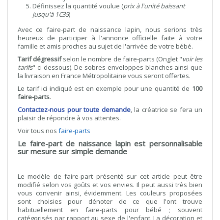
Définissez la quantité voulue (
prix à l'unité baissant
jusqu'à 1€35
)
Avec ce faire-part de naissance lapin, nous serions très
heureux de participer à l'annonce officielle faite à votre
famille et amis proches au sujet de l'arrivée de votre bébé.
Tarif dégressif
selon le nombre de faire-parts (Onglet "
voir les
tarifs
" ci-dessous). De sobres enveloppes blanches ainsi que
la livraison en France Métropolitaine vous seront offertes.
Le tarif ici indiqué est en exemple pour une quantité de
100
faire-parts
.
Contactez-nous pour toute demande
, la créatrice se fera un
plaisir de répondre à vos attentes.
Voir tous nos
faire-parts
Le faire-part de naissance lapin est personnalisable
sur mesure sur simple demande
Le modèle de faire-part présenté sur cet article peut être
modifié selon vos goûts et vos envies. Il peut aussi très bien
vous convenir ainsi, évidemment. Les couleurs proposées
sont choisies pour dénoter de ce que l'ont trouve
habituellement en faire-parts pour bébé ; souvent
catégorisés par rapport au sexe de l'enfant. La décoration et