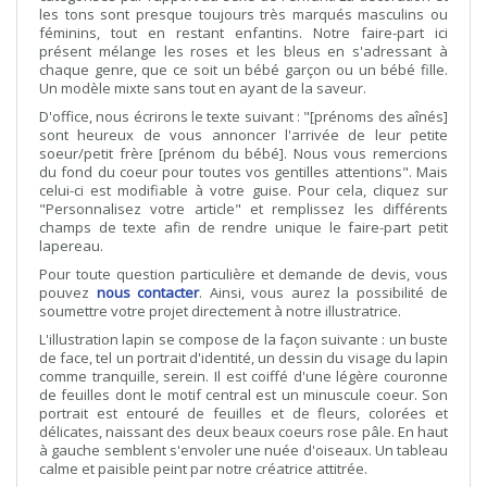
les tons sont presque toujours très marqués masculins ou
féminins, tout en restant enfantins. Notre faire-part ici
présent mélange les roses et les bleus en s'adressant à
chaque genre, que ce soit un bébé garçon ou un bébé fille.
Un modèle mixte sans tout en ayant de la saveur.
D'office, nous écrirons le texte suivant : "[prénoms des aînés]
sont heureux de vous annoncer l'arrivée de leur petite
soeur/petit frère [prénom du bébé]. Nous vous remercions
du fond du coeur pour toutes vos gentilles attentions". Mais
celui-ci est modifiable à votre guise. Pour cela, cliquez sur
"Personnalisez votre article" et remplissez les différents
champs de texte afin de rendre unique le faire-part petit
lapereau.
Pour toute question particulière et demande de devis, vous
pouvez
nous contacter
. Ainsi, vous aurez la possibilité de
soumettre votre projet directement à notre illustratrice.
L'illustration lapin se compose de la façon suivante : un buste
de face, tel un portrait d'identité, un dessin du visage du lapin
comme tranquille, serein. Il est coiffé d'une légère couronne
de feuilles dont le motif central est un minuscule coeur. Son
portrait est entouré de feuilles et de fleurs, colorées et
délicates, naissant des deux beaux coeurs rose pâle. En haut
à gauche semblent s'envoler une nuée d'oiseaux. Un tableau
calme et paisible peint par notre créatrice attitrée.