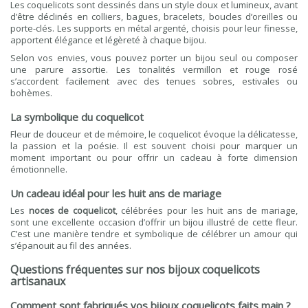
Les coquelicots sont dessinés dans un style doux et lumineux, avant
d’être déclinés en colliers, bagues, bracelets, boucles d’oreilles ou
porte-clés. Les supports en métal argenté, choisis pour leur finesse,
apportent élégance et légèreté à chaque bijou.
Selon vos envies, vous pouvez porter un bijou seul ou composer
une parure assortie. Les tonalités vermillon et rouge rosé
s’accordent facilement avec des tenues sobres, estivales ou
bohèmes.
La symbolique du coquelicot
Fleur de douceur et de mémoire, le coquelicot évoque la délicatesse,
la passion et la poésie. Il est souvent choisi pour marquer un
moment important ou pour offrir un cadeau à forte dimension
émotionnelle.
Un cadeau idéal pour les huit ans de mariage
Les
noces de coquelicot
, célébrées pour les huit ans de mariage,
sont une excellente occasion d’offrir un bijou illustré de cette fleur.
C’est une manière tendre et symbolique de célébrer un amour qui
s’épanouit au fil des années.
Questions fréquentes sur nos bijoux coquelicots
artisanaux
Comment sont fabriqués vos bijoux coquelicots faits main ?