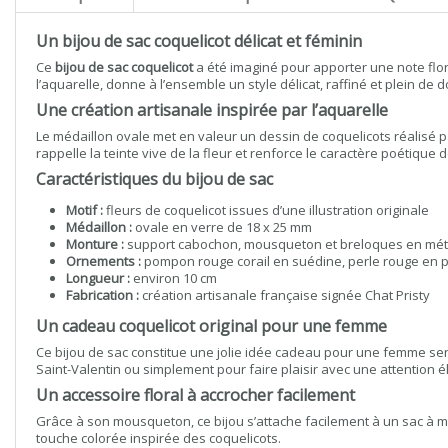
Un bijou de sac coquelicot délicat et féminin
Ce
bijou de sac coquelicot
a été imaginé pour apporter une note flora
l’aquarelle, donne à l’ensemble un style délicat, raffiné et plein de 
Une création artisanale inspirée par l’aquarelle
Le médaillon ovale met en valeur un dessin de coquelicots réalisé 
rappelle la teinte vive de la fleur et renforce le caractère poétique d
Caractéristiques du bijou de sac
Motif :
fleurs de coquelicot issues d’une illustration originale
Médaillon :
ovale en verre de 18 x 25 mm
Monture :
support cabochon, mousqueton et breloques en mét
Ornements :
pompon rouge corail en suédine, perle rouge en pie
Longueur :
environ 10 cm
Fabrication :
création artisanale française signée Chat Pristy
Un cadeau coquelicot original pour une femme
Ce bijou de sac constitue une jolie idée cadeau pour une femme sensi
Saint-Valentin ou simplement pour faire plaisir avec une attention é
Un accessoire floral à accrocher facilement
Grâce à son mousqueton, ce bijou s’attache facilement à un sac à m
touche colorée inspirée des coquelicots.