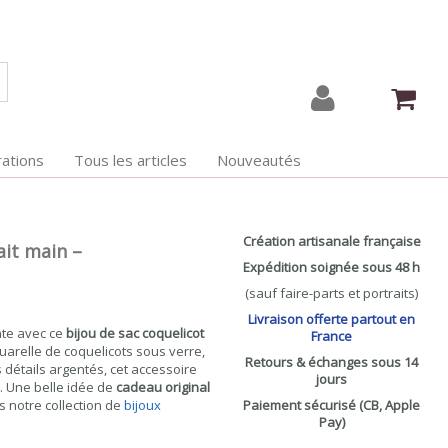
ations
Tous les articles
Nouveautés
Création artisanale française
ait main –
Expédition soignée sous 48 h
(sauf faire-parts et portraits)
Livraison offerte partout en
nte avec ce
bijou de sac coquelicot
France
quarelle de coquelicots sous verre,
Retours & échanges sous 14
s détails argentés, cet accessoire
jours
. Une belle idée de
cadeau original
s notre collection de
bijoux
Paiement sécurisé (CB, Apple
Pay)