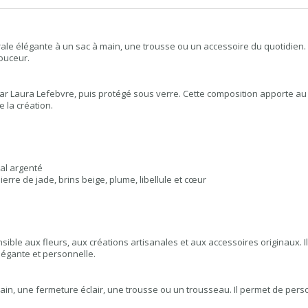
le élégante à un sac à main, une trousse ou un accessoire du quotidien. Le 
douceur.
par Laura Lefebvre, puis protégé sous verre. Cette composition apporte au
e la création.
al argenté
rre de jade, brins beige, plume, libellule et cœur
ble aux fleurs, aux créations artisanales et aux accessoires originaux. Il 
légante et personnelle.
ain, une fermeture éclair, une trousse ou un trousseau. Il permet de pers