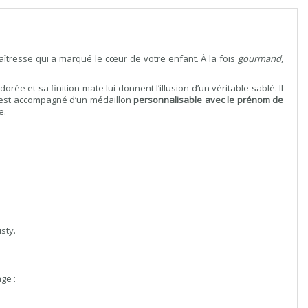
îtresse qui a marqué le cœur de votre enfant. À la fois
gourmand,
 et sa finition mate lui donnent l’illusion d’un véritable sablé. Il
u est accompagné d’un médaillon
personnalisable avec le prénom de
e.
sty.
ge :