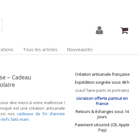
ations
Tous les articles
Nouveautés
Création artisanale française
sse – Cadeau
Expédition soignée sous 48 h
olaire
(sauf faire-parts et portraits)
Livraison offerte partout en
our dire merci à votre maîtresse !
France
croqué est une création artisanale
Retours & échanges sous 14
ussi nos
cadeaux de fin d’année
jours
clefs faits main
.
Paiement sécurisé (CB, Apple
Pay)