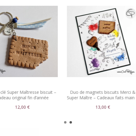
se biscuit –
Duo de magnets biscuits Merci &
Magnet bi
 d’année
Super Maître – Cadeaux faits main à
Cadeau 
offrir
13,00 €