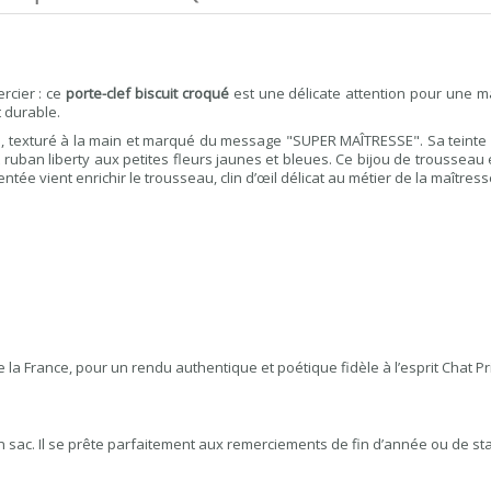
rcier : ce
porte-clef biscuit croqué
est une délicate attention pour une ma
 durable.
 texturé à la main et marqué du message "SUPER MAÎTRESSE". Sa teinte dorée
 ruban liberty aux petites fleurs jaunes et bleues. Ce bijou de troussea
tée vient enrichir le trousseau, clin d’œil délicat au métier de la maîtress
a France, pour un rendu authentique et poétique fidèle à l’esprit Chat Pri
un sac. Il se prête parfaitement aux remerciements de fin d’année ou de sta