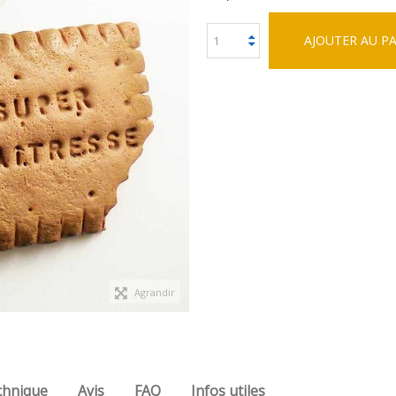
AJOUTER AU P
Agrandir
chnique
Avis
FAQ
Infos utiles