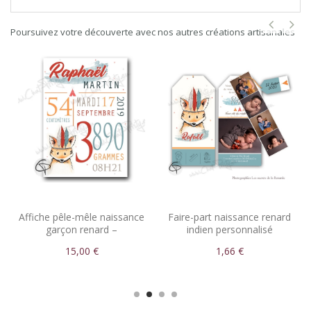
Poursuivez votre découverte avec nos autres créations artisanales
Affiche pêle-mêle naissance
Faire-part naissance renard
garçon renard –
indien personnalisé
Informations bébé
15,00 €
1,66 €
personnalisées