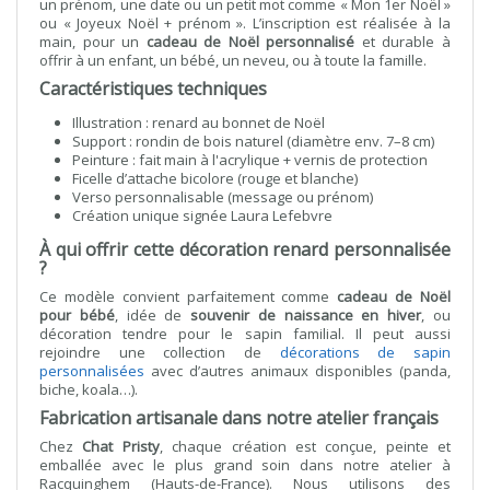
un prénom, une date ou un petit mot comme « Mon 1er Noël »
ou « Joyeux Noël + prénom ». L’inscription est réalisée à la
main, pour un
cadeau de Noël personnalisé
et durable à
offrir à un enfant, un bébé, un neveu, ou à toute la famille.
Caractéristiques techniques
Illustration : renard au bonnet de Noël
Support : rondin de bois naturel (diamètre env. 7–8 cm)
Peinture : fait main à l'acrylique + vernis de protection
Ficelle d’attache bicolore (rouge et blanche)
Verso personnalisable (message ou prénom)
Création unique signée Laura Lefebvre
À qui offrir cette décoration renard personnalisée
?
Ce modèle convient parfaitement comme
cadeau de Noël
pour bébé
, idée de
souvenir de naissance en hiver
, ou
décoration tendre pour le sapin familial. Il peut aussi
rejoindre une collection de
décorations de sapin
personnalisées
avec d’autres animaux disponibles (panda,
biche, koala…).
Fabrication artisanale dans notre atelier français
Chez
Chat Pristy
, chaque création est conçue, peinte et
emballée avec le plus grand soin dans notre atelier à
Racquinghem (Hauts-de-France). Nous utilisons des