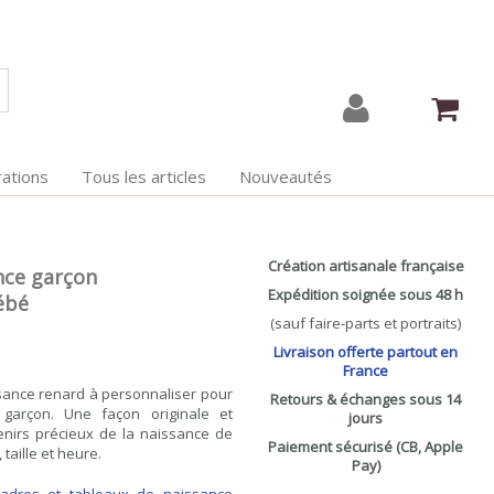
ations
Tous les articles
Nouveautés
Création artisanale française
nce garçon
Expédition soignée sous 48 h
ébé
(sauf faire-parts et portraits)
Livraison offerte partout en
France
ance renard à personnaliser pour
Retours & échanges sous 14
 garçon.
Une façon originale et
jours
enirs précieux de la naissance de
Paiement sécurisé (CB, Apple
 taille et heure.
Pay)