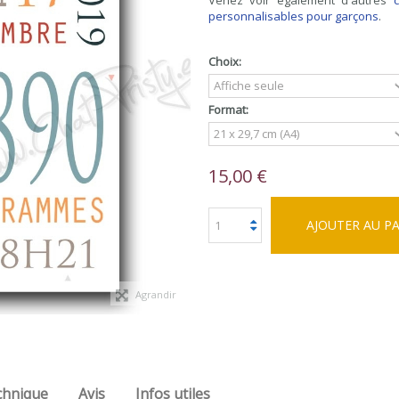
Venez voir également d'autres
personnalisables pour garçons
.
Choix:
Format:
15,00 €
AJOUTER AU P
Agrandir
chnique
Avis
Infos utiles