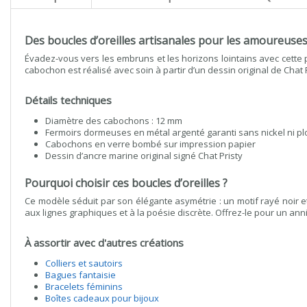
Des boucles d’oreilles artisanales pour les amoureuse
Évadez-vous vers les embruns et les horizons lointains avec cette
cabochon est réalisé avec soin à partir d’un dessin original de Cha
Détails techniques
Diamètre des cabochons : 12 mm
Fermoirs dormeuses en métal argenté garanti sans nickel ni p
Cabochons en verre bombé sur impression papier
Dessin d’ancre marine original signé Chat Pristy
Pourquoi choisir ces boucles d’oreilles ?
Ce modèle séduit par son élégante asymétrie : un motif rayé noir et
aux lignes graphiques et à la poésie discrète. Offrez-le pour un ann
À assortir avec d'autres créations
Colliers et sautoirs
Bagues fantaisie
Bracelets féminins
Boîtes cadeaux pour bijoux