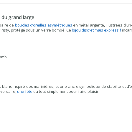
s du grand large
 paire de
boucles d’oreilles asymétriques
en métal argenté, illustrées d’un
t Pristy, protégé sous un verre bombé. Ce
bijou discret mais expressif
incar
lomb
 blanc inspiré des marinières, et une ancre symbolique de stabilité et d’
iversaire,
une fête
ou tout simplement pour faire plaisir.