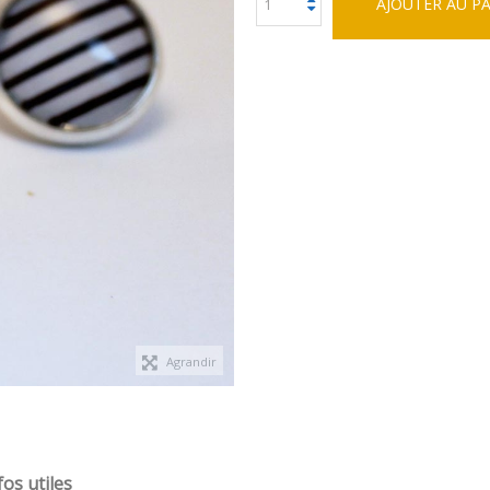
AJOUTER AU P
Agrandir
fos utiles