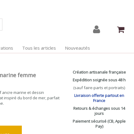
ations
Tous les articles
Nouveautés
Création artisanale française
e marine femme
Expédition soignée sous 48 h
(sauf faire-parts et portraits)
f ancre marine et dessin
Livraison offerte partout en
at inspiré du bord de mer, parfait
France
ne.
Retours & échanges sous 14
jours
Paiement sécurisé (CB, Apple
Pay)