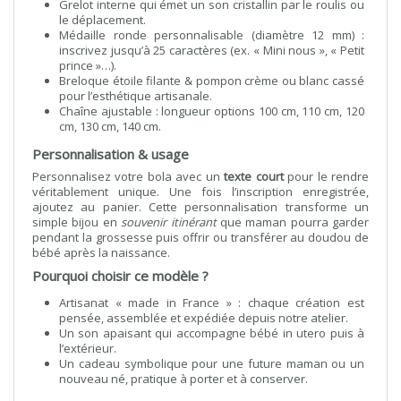
Grelot interne qui émet un son cristallin par le roulis ou
le déplacement.
Médaille ronde personnalisable (diamètre 12 mm) :
inscrivez jusqu’à 25 caractères (ex. « Mini nous », « Petit
prince »…).
Breloque étoile filante & pompon crème ou blanc cassé
pour l’esthétique artisanale.
Chaîne ajustable : longueur options 100 cm, 110 cm, 120
cm, 130 cm, 140 cm.
Personnalisation & usage
Personnalisez votre bola avec un
texte court
pour le rendre
véritablement unique. Une fois l’inscription enregistrée,
ajoutez au panier. Cette personnalisation transforme un
simple bijou en
souvenir itinérant
que maman pourra garder
pendant la grossesse puis offrir ou transférer au doudou de
bébé après la naissance.
Pourquoi choisir ce modèle ?
Artisanat « made in France » : chaque création est
pensée, assemblée et expédiée depuis notre atelier.
Un son apaisant qui accompagne bébé in utero puis à
l’extérieur.
Un cadeau symbolique pour une future maman ou un
nouveau né, pratique à porter et à conserver.