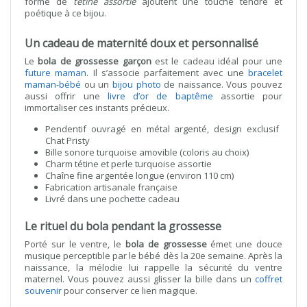
forme de
tétine assortie
ajoutent une touche tendre et
poétique à ce bijou.
Un cadeau de maternité doux et personnalisé
Le
bola de grossesse garçon
est le cadeau idéal pour une
future maman
. Il s’associe parfaitement avec une
bracelet
maman-bébé
ou un
bijou photo
de naissance. Vous pouvez
aussi offrir une
livre d’or de baptême
assortie pour
immortaliser ces instants précieux.
Pendentif ouvragé en métal argenté, design exclusif
Chat Pristy
Bille sonore turquoise amovible (coloris au choix)
Charm tétine et perle turquoise assortie
Chaîne fine argentée longue (environ 110 cm)
Fabrication artisanale française
Livré dans une pochette cadeau
Le rituel du bola pendant la grossesse
Porté sur le ventre, le
bola de grossesse
émet une douce
musique perceptible par le bébé dès la 20e semaine. Après la
naissance, la mélodie lui rappelle la sécurité du ventre
maternel. Vous pouvez aussi glisser la bille dans un
coffret
souvenir
pour conserver ce lien magique.