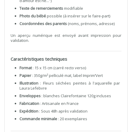
d’amour est né...")
Texte de remerciements
modifiable
Photo du bébé
possible (à insérer sur le faire-part)
Coordonnées des parents
(noms, prénoms, adresse)
Un aperçu numérique est envoyé avant impression pour
validation.
Caractéristiques techniques
Format
: 15 x 15 cm (carré recto verso)
Papier
: 350g/m² pelliculé mat, label Imprim’Vert
Illustration
: Fleurs séchées peintes à l'aquarelle par
Laura Lefebvre
Enveloppes
: blanches Clairefontaine 120g incluses
Fabrication
: Artisanale en France
Expédition
: Sous 48h après validation
Commande minimale
: 20 exemplaires