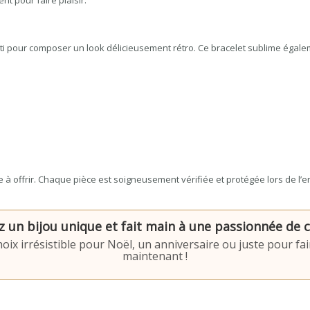
nt pour faire plaisir.
i pour composer un look délicieusement rétro. Ce bracelet sublime égalem
e à offrir. Chaque pièce est soigneusement vérifiée et protégée lors de l’e
z un bijou unique et fait main à une passionnée de c
oix irrésistible pour Noël, un anniversaire ou juste pour f
maintenant !