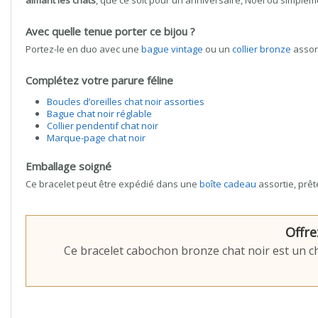
aimant les chats
, que ce soit pour un anniversaire, Noël ou simpleme
Avec quelle tenue porter ce bijou ?
Portez-le en duo avec une
bague vintage
ou un
collier bronze
assort
Complétez votre parure féline
Boucles d’oreilles chat noir assorties
Bague chat noir réglable
Collier pendentif chat noir
Marque-page chat noir
Emballage soigné
Ce bracelet peut être expédié dans une
boîte cadeau
assortie, prêt
Offre
Ce bracelet cabochon bronze chat noir est un ch