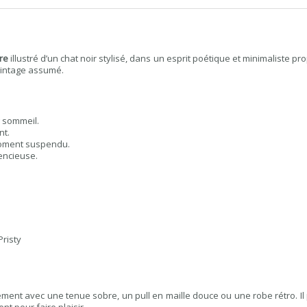
re
illustré d’un chat noir stylisé, dans un esprit poétique et minimaliste pro
 vintage assumé.
 sommeil.
nt.
moment suspendu.
encieuse.
Pristy
ment avec une tenue sobre, un pull en maille douce ou une robe rétro. I