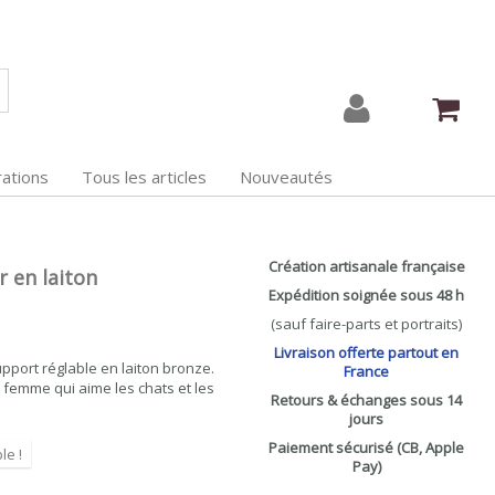
ations
Tous les articles
Nouveautés
Création artisanale française
 en laiton
Expédition soignée sous 48 h
(sauf faire-parts et portraits)
Livraison offerte partout en
upport réglable en laiton bronze.
France
e femme qui aime les chats et les
Retours & échanges sous 14
jours
Paiement sécurisé (CB, Apple
le !
Pay)