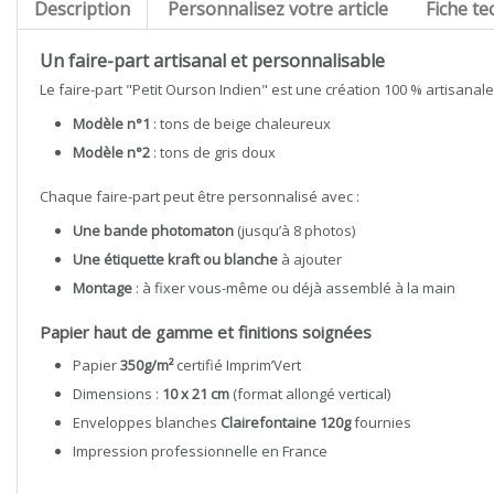
Description
Personnalisez votre article
Fiche te
Un faire-part artisanal et personnalisable
Le faire-part "Petit Ourson Indien" est une création 100 % artisanale, 
Modèle n°1
: tons de beige chaleureux
Modèle n°2
: tons de gris doux
Chaque faire-part peut être personnalisé avec :
Une bande photomaton
(jusqu’à 8 photos)
Une étiquette kraft ou blanche
à ajouter
Montage
: à fixer vous-même ou déjà assemblé à la main
Papier haut de gamme et finitions soignées
Papier
350g/m²
certifié Imprim’Vert
Dimensions :
10 x 21 cm
(format allongé vertical)
Enveloppes blanches
Clairefontaine 120g
fournies
Impression professionnelle en France