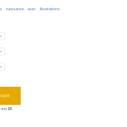
rts naissance avec illustrations
ANIER
 est
20