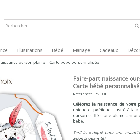
ance
Illustrations
Bébé
Mariage
Cadeaux
Décor
 naissance ourson plume – Carte bébé personnalisée
Faire-part naissance ou
Carte bébé personnalisé
Reference:
FPNGOI
Célébrez la naissance de votre p
unique et poétique. Illustré à la 
ourson coiffé d'une plume annonc
bébé.
Tarif ici indiqué pour une quantité
selon la quantité)