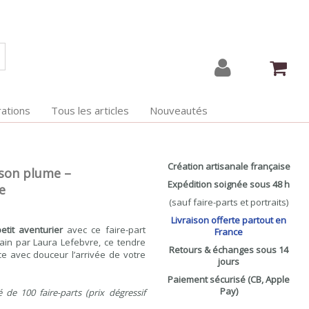
ations
Tous les articles
Nouveautés
Création artisanale française
rson plume –
Expédition soignée sous 48 h
e
(sauf faire-parts et portraits)
Livraison offerte partout en
etit aventurier
avec ce faire-part
France
main par Laura Lefebvre, ce tendre
Retours & échanges sous 14
e avec douceur l’arrivée de votre
jours
Paiement sécurisé (CB, Apple
Pay)
 de 100 faire-parts (prix dégressif