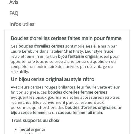
Avis
FAQ
Infos utiles
Boucles d’oreilles cerises faites main pour femme
Ces
boucles d’oreilles cerises
sont modelées à la main par
Laura Lefebvre dans l’atelier Chat Pristy. Leur style fruité,
rétro et féminin en fait un
bijou fantaisie original
, idéal pour
apporter une touche colorée à une tenue du quotidien ou
compléter un look inspiré des univers pin-up, vintage ou
rockabilly.
Un bijou cerise original au style rétro
Avec leurs cerises rouges brillantes, leur feuille verte et leur
finition soignée, ces
boucles d’oreilles femme cerises
évoquent les bijoux gourmands et les accessoires rétro très
recherchés. Elles conviennent particulièrement aux
personnes qui cherchent des
boucles d’oreilles originales
, un
bijou cerise femme
ou un
cadeau femme fait main
.
Trois supports au choix
métal argenté