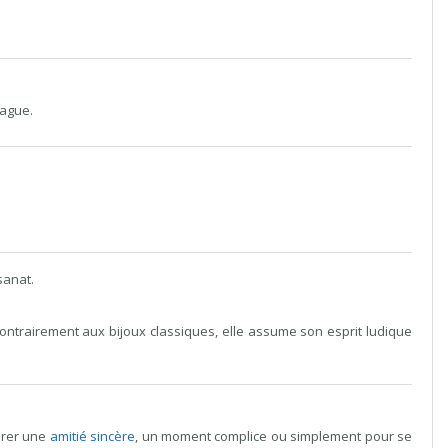
bague.
isanat.
ntrairement aux bijoux classiques, elle assume son esprit ludique
brer une
amitié sincère
, un moment complice ou simplement pour se