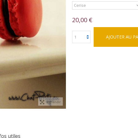
20,00 €
AJOUTER AU P
Agrandir
fos utiles