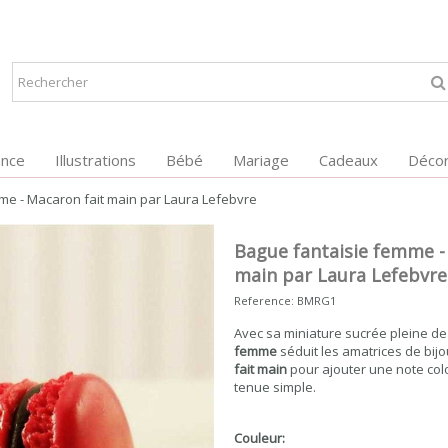
ance
Illustrations
Bébé
Mariage
Cadeaux
Décor
me - Macaron fait main par Laura Lefebvre
Bague fantaisie femme -
main par Laura Lefebvre
Reference:
BMRG1
Avec sa miniature sucrée pleine de 
femme
séduit les amatrices de bi
fait main
pour ajouter une note colo
tenue simple.
Couleur: