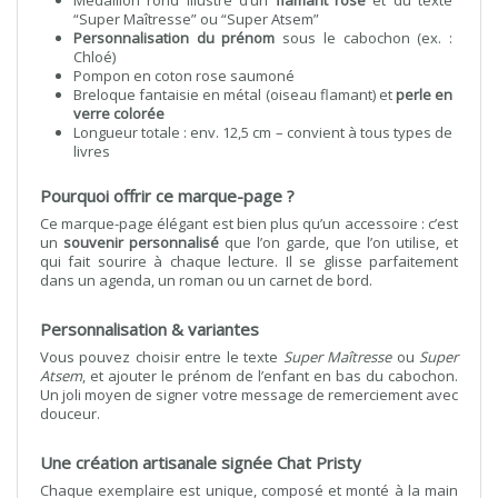
Médaillon rond illustré d’un
flamant rose
et du texte
“Super Maîtresse” ou “Super Atsem”
Personnalisation du prénom
sous le cabochon (ex. :
Chloé)
Pompon en coton rose saumoné
Breloque fantaisie en métal (oiseau flamant) et
perle en
verre colorée
Longueur totale : env. 12,5 cm – convient à tous types de
livres
Pourquoi offrir ce marque-page ?
Ce marque-page élégant est bien plus qu’un accessoire : c’est
un
souvenir personnalisé
que l’on garde, que l’on utilise, et
qui fait sourire à chaque lecture. Il se glisse parfaitement
dans un agenda, un roman ou un carnet de bord.
Personnalisation & variantes
Vous pouvez choisir entre le texte
Super Maîtresse
ou
Super
Atsem
, et ajouter le prénom de l’enfant en bas du cabochon.
Un joli moyen de signer votre message de remerciement avec
douceur.
Une création artisanale signée Chat Pristy
Chaque exemplaire est unique, composé et monté à la main