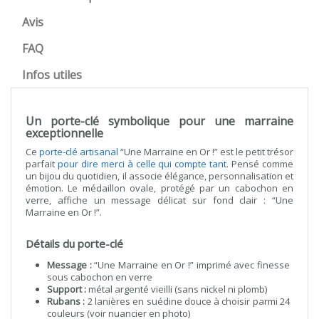
Avis
FAQ
Infos utiles
Un porte-clé symbolique pour une marraine
exceptionnelle
Ce
porte-clé artisanal
“Une Marraine en Or !” est le petit trésor
parfait
pour dire merci à celle qui compte tant
. Pensé comme
un bijou du quotidien, il associe élégance, personnalisation et
émotion. Le médaillon ovale, protégé par un cabochon en
verre, affiche un message délicat sur fond clair : “Une
Marraine en Or !”.
Détails du porte-clé
Message :
“Une Marraine en Or !” imprimé avec finesse
sous cabochon en verre
Support :
métal argenté vieilli (sans nickel ni plomb)
Rubans :
2 lanières en suédine douce à choisir parmi 24
couleurs (voir nuancier en photo)