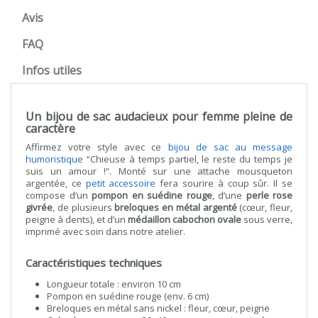
Avis
FAQ
Infos utiles
Un bijou de sac audacieux pour femme pleine de
caractère
Affirmez votre style avec ce
bijou de sac au message
humoristique
“Chieuse à temps partiel, le reste du temps je
suis un amour !”. Monté sur une attache mousqueton
argentée, ce
petit accessoire
fera sourire à coup sûr. Il se
compose d’un
pompon en suédine rouge
, d’une
perle rose
givrée
, de plusieurs
breloques en métal argenté
(cœur, fleur,
peigne à dents), et d’un
médaillon cabochon ovale
sous verre,
imprimé avec soin dans notre atelier.
Caractéristiques techniques
Longueur totale : environ 10 cm
Pompon en suédine rouge (env. 6 cm)
Breloques en métal sans nickel : fleur, cœur, peigne