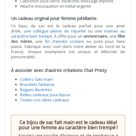
Cabochon sous verre 30x40 mm, message imprimé
Attache mousqueton en métal argenté
Un cadeau original pour femme pétillante
Ce bijou de sac est le cadeau parfait pour une amie
drôle,
une collègue pleine de répartie
ou une
maman au
caractère bien trempé
. À offrir pour un
anniversaire
, une
fête
des mères
, une
fin d’année scolaire
ou juste pour faire
plaisir. Fabriqué avec soin dans notre atelier du nord de la
France, chaque exemplaire est unique et déborde de
personnalité.
À associer avec d'autres créations Chat Pristy
Colliers faits main
Bracelets fantaisie
Bagues illustrées
Boîtes cadeaux pour bijoux
Toutes nos idées cadeaux
Ce bijou de sac fait main est le cadeau idéal
pour une femme au caractère bien trempé !
Ajoutez une touche d’humour et de tendresse à