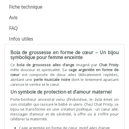
Fiche technique
Avis
FAQ
Infos utiles
Bola de grossesse en forme de cœur – Un bijou
symbolique pour femme enceinte
Ce
bola de grossesse ailes d’ange
imaginé par
Chat Pristy
mêle douceur et spiritualité. Sa
cage argentée en forme de
cœur
est composée de deux ailes délicatement repliées,
abritant une
perle musicale noire
dont le tintement apaisant
caresse le ventre et le cœur.
Un symbole de protection et d’amour maternel
Porte-bonheur ancestral venu d’Indonésie, le
bola
émet un
son cristallin qui rassure le bébé in utero. Chez Chat Pristy, ce
bijou se transforme en une création poétique : un cœur ailé,
messager d’amour et de sérénité, à offrir ou à s’offrir pour
célébrer la maternité.
Cage argentée en forme de cœur, motif ailes d’ange