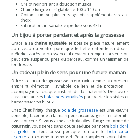
Grelot noir brillant à doux son musical
Chaîne longue et réglable de 100 à 140 cm
Option : un ou plusieurs grelots supplémentaires au
choix
Fabrication artisanale, expédiée sous 48 h
Un bijou à porter pendant et après la grossesse
Grâce à sa
chaîne ajustable
, le bola se place naturellement
au niveau du ventre pour que le bébé entende sa douce
mélodie. Après la naissance, il devient un bijou-souvenir ou
peut être suspendu près du berceau, comme un talisman de
tendresse.
Un cadeau plein de sens pour une future maman
Offrez ce
bola de grossesse cœur noir
comme un présent
empreint d’émotion : symbole de lien et de protection, il
accompagnera chaque instant de la maternité. Découvrez
aussi nos autres
bolas personnalisés
pour varier les styles et
harmoniser vos bijoux.
Chez
Chat Pristy
, chaque
bola de grossesse
est une œuvre
sensible, façonnée à la main pour accompagner la maternité
avec douceur. Si vous aimez ce
bola ailes d’ange en forme de
cœur noir
, vous serez sans doute séduite par notre
bola doré
et grelot or
, tout aussi poétique, ou par le
bola cœur
argenté
au charme intemporel. Pour compléter votre bijou,