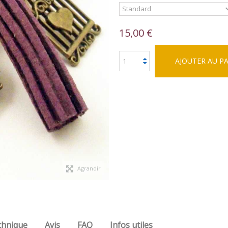
15,00 €
AJOUTER AU P
Agrandir
chnique
Avis
FAQ
Infos utiles