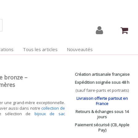
ations
Tous les articles
Nouveautés
Création artisanale française
e bronze –
Expédition soignée sous 48 h
-mères
(sauf faire-parts et portraits)
Livraison offerte partout en
er une grand-mère exceptionnelle.
France
ouver aussi dans notre
collection de
Retours & échanges sous 14
e sélection de
bijoux de sac
jours
Paiement sécurisé (CB, Apple
Pay)