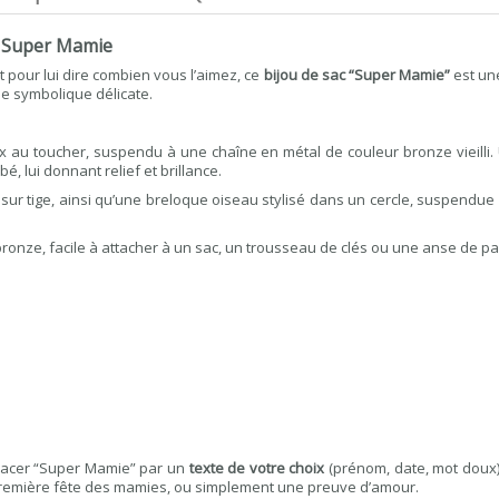
e Super Mamie
 pour lui dire combien vous l’aimez, ce
bijou de sac “Super Mamie”
est une
ne symbolique délicate.
au toucher, suspendu à une chaîne en métal de couleur bronze vieilli.
 lui donnant relief et brillance.
ur tige, ainsi qu’une breloque oiseau stylisé dans un cercle, suspendue
onze, facile à attacher à un sac, un trousseau de clés ou une anse de pa
lacer “Super Mamie” par un
texte de votre choix
(prénom, date, mot doux
première fête des mamies, ou simplement une preuve d’amour.