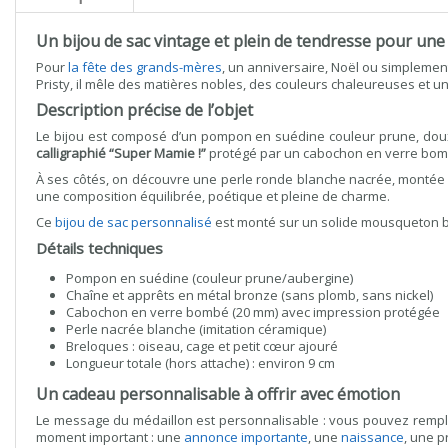
Un bijou de sac vintage et plein de tendresse pour un
Pour
la fête des grands-mères
, un anniversaire, Noël ou simplement
Pristy, il mêle des matières nobles, des couleurs chaleureuses et u
Description précise de l’objet
Le bijou est composé d’un pompon en suédine couleur prune, doux 
calligraphié “Super Mamie !”
protégé par un cabochon en verre bombé,
À ses côtés, on découvre une perle ronde blanche nacrée, montée s
une composition équilibrée, poétique et pleine de charme.
Ce
bijou de sac personnalisé
est monté sur un solide mousqueton br
Détails techniques
Pompon en suédine (couleur prune/aubergine)
Chaîne et apprêts en métal bronze (sans plomb, sans nickel)
Cabochon en verre bombé (20 mm) avec impression protégée
Perle nacrée blanche (imitation céramique)
Breloques : oiseau, cage et petit cœur ajouré
Longueur totale (hors attache) : environ 9 cm
Un cadeau personnalisable à offrir avec émotion
Le message du médaillon est personnalisable : vous pouvez remp
moment important : une
annonce importante
, une
naissance
, une 