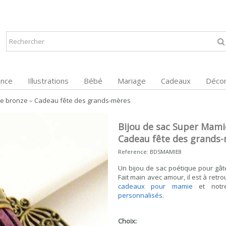
ance
Illustrations
Bébé
Mariage
Cadeaux
Décor
ie bronze – Cadeau fête des grands-mères
Bijou de sac Super Mami
Cadeau fête des grands
Reference:
BDSMAMIE8
Un bijou de sac poétique pour gât
Fait main avec amour, il est à retr
cadeaux pour mamie
et notr
personnalisés
.
Choix: