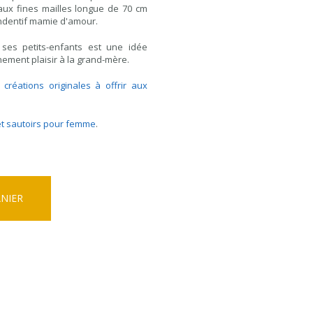
 aux fines mailles longue de 70 cm
endentif mamie d'amour.
 ses petits-enfants est une idée
nement plaisir à la grand-mère.
s
créations originales à offrir aux
 et sautoirs pour femme
.
ANIER