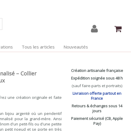
ations
Tous les articles
Nouveautés
Création artisanale française
alisé – Collier
Expédition soignée sous 48 h
ux
(sauf faire-parts et portraits)
Livraison offerte partout en
rez une création originale et faite
France
Retours & échanges sous 14
jours
 un bijou argenté où un pendentif
Paiement sécurisé (CB, Apple
nalisé pour la grand-mère. Ainsi
Pay)
énom d'un petit-fils ou d'une petite
'un petit noeud et se porte en très