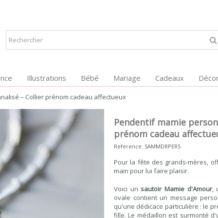
ance
Illustrations
Bébé
Mariage
Cadeaux
Décor
alisé – Collier prénom cadeau affectueux
Pendentif mamie personn
prénom cadeau affectue
Reference:
SAMMDRPERS
Pour la fête des grands-mères, off
main pour lui faire plaisir.
Voici un
sautoir Mamie d'Amour
,
ovale contient un message person
qu'une dédicace particulière : le pr
fille. Le médaillon est surmonté d