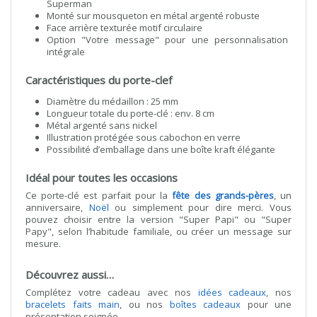
Superman
Monté sur mousqueton en métal argenté robuste
Face arrière texturée motif circulaire
Option "Votre message" pour une personnalisation
intégrale
Caractéristiques du porte-clef
Diamètre du médaillon : 25 mm
Longueur totale du porte-clé : env. 8 cm
Métal argenté sans nickel
Illustration protégée sous cabochon en verre
Possibilité d’emballage dans une boîte kraft élégante
Idéal pour toutes les occasions
Ce porte-clé est parfait pour la
fête des grands-pères
, un
anniversaire,
Noël
ou simplement pour dire merci. Vous
pouvez choisir entre la version "Super Papi" ou "Super
Papy", selon l’habitude familiale, ou créer un message sur
mesure.
Découvrez aussi…
Complétez votre cadeau avec nos
idées cadeaux
, nos
bracelets faits main
, ou nos
boîtes cadeaux
pour une
présentation soignée.