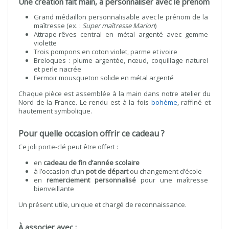
Une création fait main, à personnaliser avec le prénom
Grand médaillon personnalisable avec le prénom de la
maîtresse (ex. :
Super maîtresse Marion
)
Attrape-rêves central en métal argenté avec gemme
violette
Trois pompons en coton violet, parme et ivoire
Breloques : plume argentée, nœud, coquillage naturel
et perle nacrée
Fermoir mousqueton solide en métal argenté
Chaque pièce est assemblée à la main dans notre atelier du
Nord de la France. Le rendu est à la fois
bohème
, raffiné et
hautement symbolique.
Pour quelle occasion offrir ce cadeau ?
Ce joli porte-clé peut être offert :
en
cadeau de fin d’année scolaire
à l’occasion d’un
pot de départ
ou changement d’école
en
remerciement personnalisé
pour une maîtresse
bienveillante
Un présent utile, unique et chargé de reconnaissance.
À associer avec :