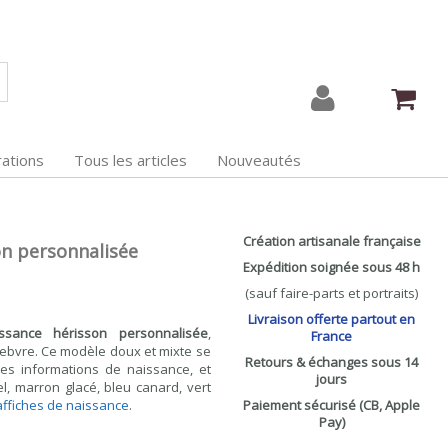
ations
Tous les articles
Nouveautés
Création artisanale française
on personnalisée
Expédition soignée sous 48 h
(sauf faire-parts et portraits)
Livraison offerte partout en
issance hérisson personnalisée
,
France
efebvre. Ce modèle doux et mixte se
Retours & échanges sous 14
es informations de naissance, et
jours
el, marron glacé, bleu canard, vert
affiches de naissance
.
Paiement sécurisé (CB, Apple
Pay)