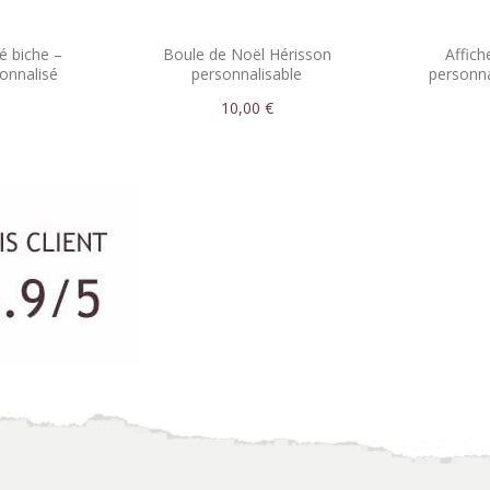
é biche –
Boule de Noël Hérisson
Affich
onnalisé
personnalisable
personn
10,00 €