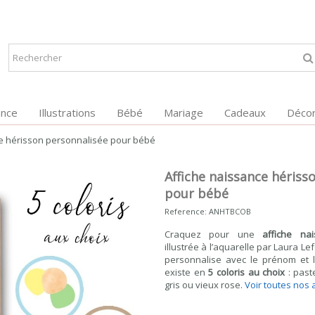
ance
Illustrations
Bébé
Mariage
Cadeaux
Décor
ce hérisson personnalisée pour bébé
Affiche naissance hériss
pour bébé
Reference:
ANHTBCOB
Craquez pour une
affiche na
illustrée à l’aquarelle par Laura L
personnalise avec le prénom et l
existe en
5 coloris au choix
: past
gris ou vieux rose.
Voir toutes nos 