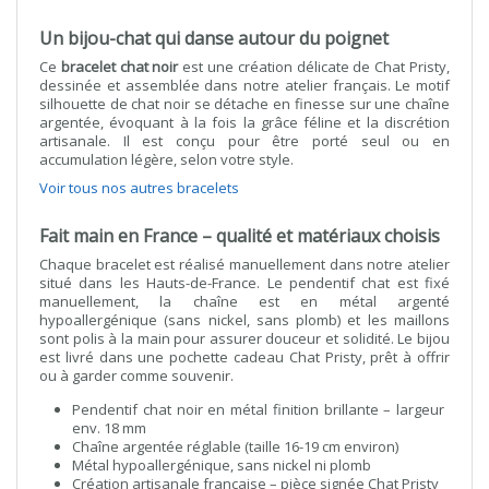
Un bijou-chat qui danse autour du poignet
Ce
bracelet chat noir
est une création délicate de Chat Pristy,
dessinée et assemblée dans notre atelier français. Le motif
silhouette de chat noir se détache en finesse sur une chaîne
argentée, évoquant à la fois la grâce féline et la discrétion
artisanale. Il est conçu pour être porté seul ou en
accumulation légère, selon votre style.
Voir tous nos autres bracelets
Fait main en France – qualité et matériaux choisis
Chaque bracelet est réalisé manuellement dans notre atelier
situé dans les Hauts-de-France. Le pendentif chat est fixé
manuellement, la chaîne est en métal argenté
hypoallergénique (sans nickel, sans plomb) et les maillons
sont polis à la main pour assurer douceur et solidité. Le bijou
est livré dans une pochette cadeau Chat Pristy, prêt à offrir
ou à garder comme souvenir.
Pendentif chat noir en métal finition brillante – largeur
env. 18 mm
Chaîne argentée réglable (taille 16-19 cm environ)
Métal hypoallergénique, sans nickel ni plomb
Création artisanale française – pièce signée Chat Pristy