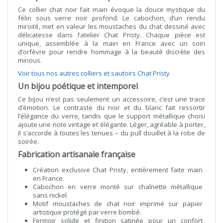
Ce collier chat noir fait main évoque la douce mystique du
félin sous verre noir profond. Le cabochon, d’un rendu
miroité, met en valeur les moustaches du chat dessiné avec
délicatesse dans l’atelier Chat Pristy. Chaque pièce est
unique, assemblée à la main en France avec un soin
d’orfèvre pour rendre hommage à la beauté discrète des
minous.
Voir tous nos autres colliers et sautoirs Chat Pristy
Un bijou poétique et intemporel
Ce bijou n’est pas seulement un accessoire, c’est une trace
d’émotion. Le contraste du noir et du blanc fait ressortir
l’élégance du verre, tandis que le support métallique choisi
ajoute une note vintage et élégante. Léger, agréable à porter,
il s’accorde à toutes les tenues – du pull douillet à la robe de
soirée.
Fabrication artisanale française
Création exclusive Chat Pristy, entièrement faite main
en France.
Cabochon en verre monté sur chaînette métallique
sans nickel.
Motif moustaches de chat noir imprimé sur papier
artistique protégé par verre bombé.
Fermoir solide et finition satinée pour un confort