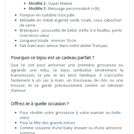
Modèle 2 :
Super Mamie
Modèle 3 :
Message personnalisé (+2€)
Pompon en suédine rose pâle
Médaille en métal argenté vieilli, ovale, sous cabochon
de verre
Breloques : poussette de bébé, trèfle à 4 feuilles, perle
rose et/ou cœur
Longueur totale : environ 10 cm
Fait main avec amour dans notre atelier français
Pourquoi ce bijou est un cadeau parfait ?
Que ce soit pour annoncer une première grossesse ou
agrandir une tribu, ce bijou symbolise tendrement la
transmission, la joie et les liens familiaux. Il s’accroche
facilement à un sac à main, un trousseau de clés ou une
trousse, et se garde précieusement comme un talisman
d’amour.
Offrez-le à quelle occasion ?
Pour révéler votre grossesse à votre maman ou
belle-
mère
Pour la
fête des grands-mères
Comme souvenir d'une baby shower ou d’une annonce
surprise