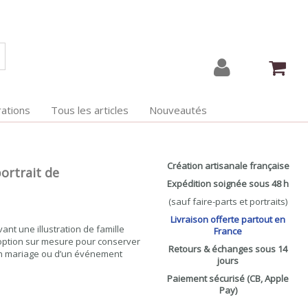
ations
Tous les articles
Nouveautés
Création artisanale française
portrait de
Expédition soignée sous 48 h
(sauf faire-parts et portraits)
Livraison offerte partout en
ant une illustration de famille
France
 option sur mesure pour conserver
Retours & échanges sous 14
un mariage ou d’un événement
jours
Paiement sécurisé (CB, Apple
Pay)