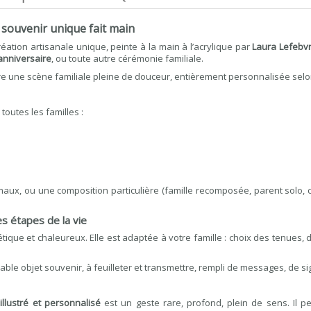
n souvenir unique fait main
éation artisanale unique, peinte à la main à l’acrylique par
Laura Lefebv
anniversaire
, ou toute autre cérémonie familiale.
ustre une scène familiale pleine de douceur, entièrement personnalisée sel
toutes les familles :
imaux, ou une composition particulière (famille recomposée, parent solo
es étapes de la vie
étique et chaleureux. Elle est adaptée à votre famille : choix des tenues,
table objet souvenir, à feuilleter et transmettre, rempli de messages, de 
r illustré et personnalisé
est un geste rare, profond, plein de sens. Il p