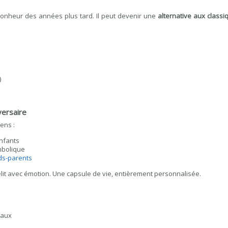
c bonheur des années plus tard. Il peut devenir une
alternative aux class
)
versaire
ens :
enfants
mbolique
ds-parents
relit avec émotion. Une capsule de vie, entièrement personnalisée.
maux