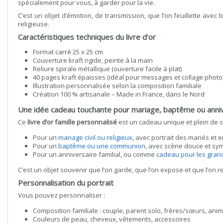
spécialement pour vous, à garder pour la vie.
C’est un objet d’émotion, de transmission, que l’on feuillette ave
religieuse.
Caractéristiques techniques du livre d’or
Format carré 25 x 25 cm
Couverture kraft rigide, peinte à la main
Reliure spirale métallique (ouverture facile à plat)
40 pages kraft épaisses (idéal pour messages et collage photo
Illustration personnalisée selon la composition familiale
Création 100 % artisanale – Made in France, dans le Nord
Une idée cadeau touchante pour mariage, baptême ou anni
Ce
livre d’or famille personnalisé
est un cadeau unique et plein de s
Pour un
mariage civil ou religieux
, avec portrait des mariés et 
Pour un
baptême ou une communion
, avec scène douce et sy
Pour un anniversaire familial, ou comme
cadeau pour les gran
C’est un objet souvenir que l’on garde, que l’on expose et que l’on 
Personnalisation du portrait
Vous pouvez personnaliser :
Composition familiale : couple, parent solo, frères/sœurs, ani
Couleurs de peau, cheveux, vêtements, accessoires