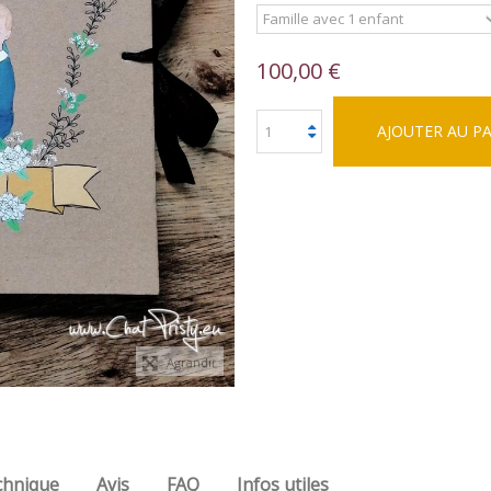
100,00 €
AJOUTER AU P
Agrandir
chnique
Avis
FAQ
Infos utiles