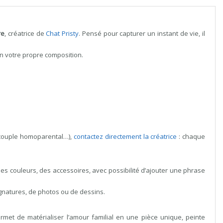
re
, créatrice de
Chat Pristy
. Pensé pour capturer un instant de vie, il
on votre propre composition.
, couple homoparental…),
contactez directement la créatrice
: chaque
 des couleurs, des accessoires, avec possibilité d’ajouter une phrase
signatures, de photos ou de dessins.
ermet de matérialiser l’amour familial en une pièce unique, peinte