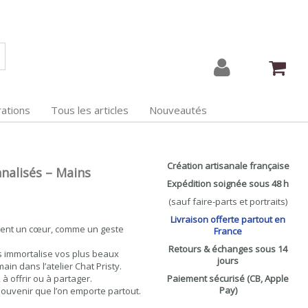
ations
Tous les articles
Nouveautés
Création artisanale française
nalisés – Mains
Expédition soignée sous 48 h
(sauf faire-parts et portraits)
Livraison offerte partout en
nent un cœur, comme un geste
France
Retours & échanges sous 14
s immortalise vos plus beaux
jours
n dans l’atelier Chat Pristy.
à offrir ou à partager.
Paiement sécurisé (CB, Apple
Pay)
ouvenir que l’on emporte partout.