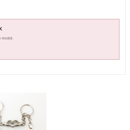
x
 moitié.