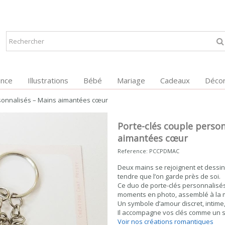
ance
Illustrations
Bébé
Mariage
Cadeaux
Décor
rsonnalisés – Mains aimantées cœur
Porte-clés couple person
aimantées cœur
Reference:
PCCPDMAC
Deux mains se rejoignent et dessi
tendre que l’on garde près de soi.
Ce duo de porte-clés personnalisé
moments en photo, assemblé à la mai
Un symbole d’amour discret, intime, 
Il accompagne vos clés comme un s
Voir nos créations romantiques