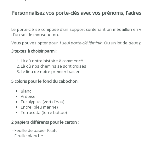
Personnalisez vos porte-clés avec vos prénoms, l'adress
Le porte-clé se compose d'un support contenant un médaillon en ve
d'un solide mousqueton.
Vous pouvez opter pour
1 seul porte-clé féminin
. Ou un lot de
deux p
3 textes à choisir parmi :
L
à où notre histoire à commencé
L
à où nos chemins se sont croisés
Le lieu de notre premier baiser
5 coloris pour le fond du cabochon :
Blanc
Ardoise
E
ucalyptus (vert d'eau)
Encre (bleu marine)
Terracotta (terre battue)
2 papiers différents pour le carton :
- Feuille de papier Kraft
- Feuille blanche