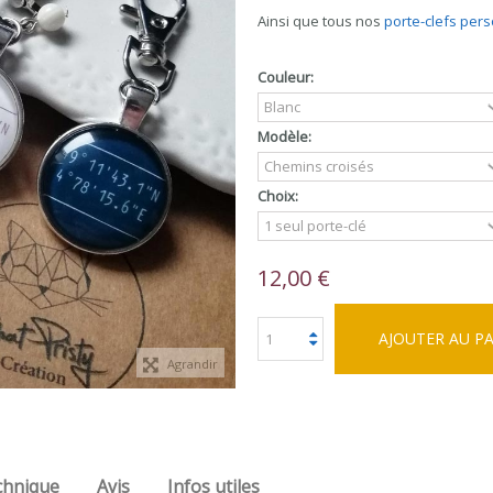
Ainsi que tous nos
porte-clefs per
Couleur:
Modèle:
Choix:
12,00 €
AJOUTER AU P
Agrandir
chnique
Avis
Infos utiles