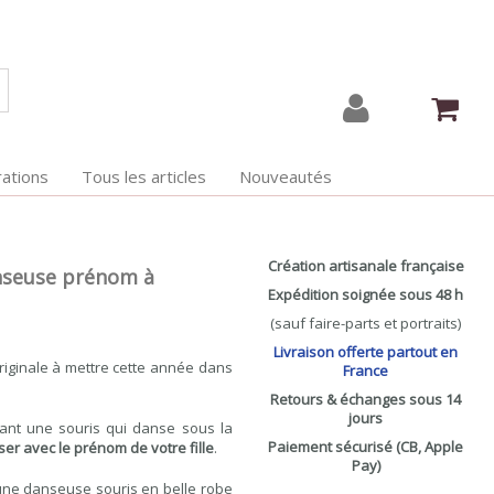
ations
Tous les articles
Nouveautés
Création artisanale française
anseuse prénom à
Expédition soignée sous 48 h
(sauf faire-parts et portraits)
Livraison offerte partout en
iginale à mettre cette année dans
France
Retours & échanges sous 14
jours
tant une souris qui danse sous la
Paiement sécurisé (CB, Apple
er avec le prénom de votre fille
.
Pay)
une danseuse souris en belle robe