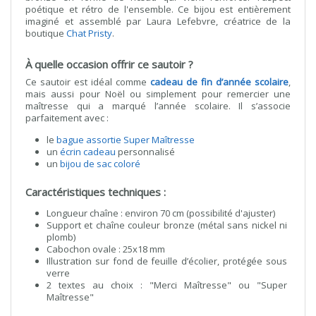
poétique et rétro de l'ensemble. Ce bijou est entièrement
imaginé et assemblé par Laura Lefebvre, créatrice de la
boutique
Chat Pristy
.
À quelle occasion offrir ce sautoir ?
Ce sautoir est idéal comme
cadeau de fin d’année scolaire
,
mais aussi pour Noël ou simplement pour remercier une
maîtresse qui a marqué l’année scolaire. Il s’associe
parfaitement avec :
le
bague assortie Super Maîtresse
un
écrin cadeau
personnalisé
un
bijou de sac coloré
Caractéristiques techniques :
Longueur chaîne : environ 70 cm (possibilité d'ajuster)
Support et chaîne couleur bronze (métal sans nickel ni
plomb)
Cabochon ovale : 25x18 mm
Illustration sur fond de feuille d’écolier, protégée sous
verre
2 textes au choix : "Merci Maîtresse" ou "Super
Maîtresse"