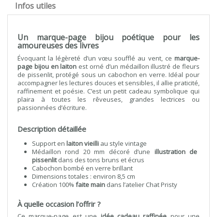
Infos utiles
Un marque-page bijou poétique pour les
amoureuses des livres
Évoquant la légèreté d’un vœu soufflé au vent, ce
marque-
page bijou en laiton
est orné d’un médaillon illustré de fleurs
de pissenlit, protégé sous un cabochon en verre. Idéal pour
accompagner les lectures douces et sensibles, il allie praticité,
raffinement et poésie. C’est un petit cadeau symbolique qui
plaira à toutes les rêveuses, grandes lectrices ou
passionnées d’écriture.
Description détaillée
Support en
laiton vieilli
au style vintage
Médaillon rond 20 mm décoré d’une
illustration de
pissenlit
dans des tons bruns et écrus
Cabochon bombé en verre brillant
Dimensions totales : environ 8,5 cm
Création 100%
faite main
dans l’atelier Chat Pristy
À quelle occasion l’offrir ?
Ce marque-page est une
idée cadeau raffinée
pour une