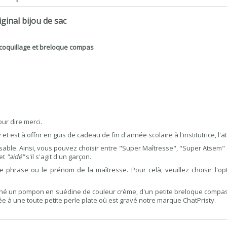
ginal bijou de sac
coquillage et breloque compas
:
ur dire merci.
et est à offrir en guis de cadeau de fin d'année scolaire à l'institutrice, l'
ble. Ainsi, vous pouvez choisir entre "Super Maîtresse", "Super Atsem" o
 et
"aidé"
s'il s'agit d'un garçon.
 phrase ou le prénom de la maîtresse. Pour celà, veuillez choisir l'o
aché un pompon en suédine de couleur crème, d'un petite breloque compas
lée à une toute petite perle plate où est gravé notre marque ChatPristy.