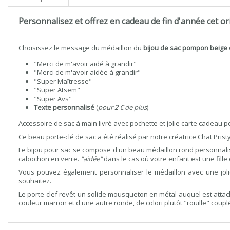
Personnalisez et offrez en cadeau de fin d'année cet ori
Choisissez le message du médaillon du
bijou de sac pompon beige 
"Merci de m'avoir aidé à grandir"
"Merci de m'avoir aidée à grandir"
"Super Maîtresse"
"Super Atsem"
"Super Avs"
Texte personnalisé
(
pour 2 € de plus
)
Accessoire de sac à main livré avec pochette et jolie carte cadeau po
Ce beau porte-clé de sac a été réalisé par notre créatrice Chat Pristy 
Le bijou pour sac se compose d'un beau médaillon rond personnalisa
cabochon en verre.
"aidée"
dans le cas où votre enfant est une fille
Vous pouvez également personnaliser le médaillon avec une jolie
souhaitez.
Le porte-clef revêt un solide mousqueton en métal auquel est att
couleur marron et d'une autre ronde, de colori plutôt "rouille" coup