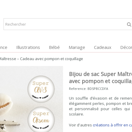
ance
Illustrations
Bébé
Mariage
Cadeaux
Décor
Maîtresse – Cadeau avec pompon et coquillage
Bijou de sac Super Maît
avec pompon et coquill
Reference:
BDSPBCCDFA
Un souffle d’évasion et de remer
élégamment perles, pompon et br
et personnalisé pour celles qui
scolaire.
Voir d'autres
créations à offrir en 