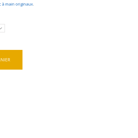
c à main originaux
.
ANIER