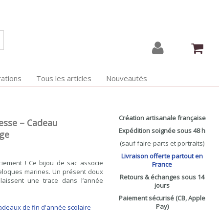
ations
Tous les articles
Nouveautés
Création artisanale française
resse – Cadeau
Expédition soignée sous 48 h
age
(sauf faire-parts et portraits)
Livraison offerte partout en
ciement ! Ce bijou de sac associe
France
eloques marines. Un présent doux
Retours & échanges sous 14
 laissent une trace dans l’année
jours
Paiement sécurisé (CB, Apple
Pay)
cadeaux de fin d'année scolaire